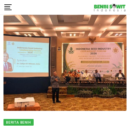
Skip
to
content
BERITA BENIH