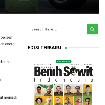
 persen
nan energi
EDISI TERBARU
erforma
ir
but menjadi