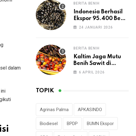
Produksi CPO
BERITA BENIH
Nasional
Indonesia Berhasil
Ekspor 95.400 Benih
Sawit ke Peru
24 JANUARI 2026
ng
BERITA BENIH
Kaltim Jaga Mutu
Benih Sawit di
esel dalam
Tengah Lonjakan
6 APRIL 2026
Permintaan
TOPIK
ini
ikuti
Agrinas Palma
APKASINDO
Biodiesel
BPDP
BUMN Ekspor
si