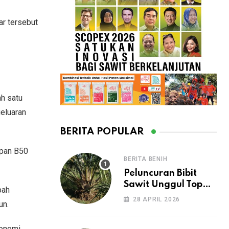
ar tersebut
h satu
eluaran
BERITA POPULAR
apan B50
BERITA BENIH
Peluncuran Bibit
Sawit Unggul Topaz
bah
oleh Asian Agri di
28 APRIL 2026
un.
HASI 2026 Dorong
Peningkatan
konomi