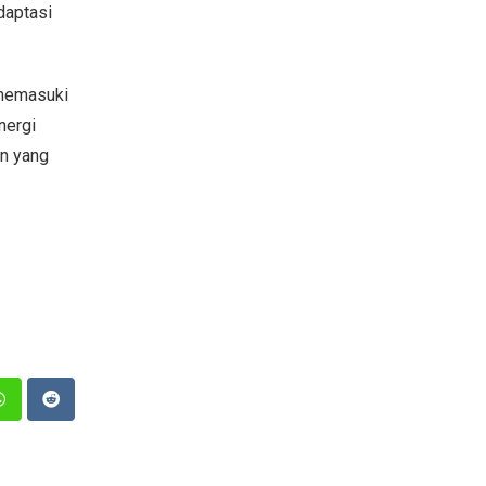
daptasi
 memasuki
nergi
an yang
n
Whatsapp
Reddit