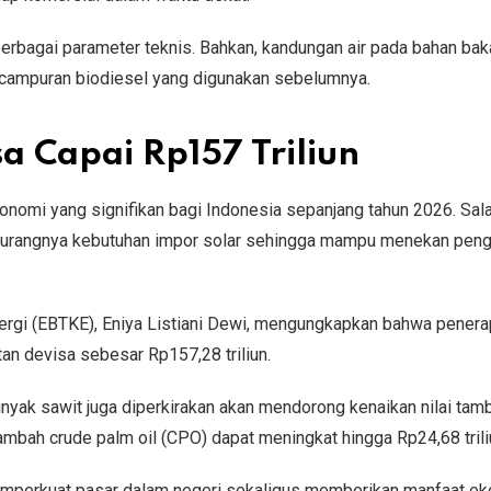
ri berbagai parameter teknis. Bahkan, kandungan air pada bahan bak
 campuran biodiesel yang digunakan sebelumnya.
a Capai Rp157 Triliun
omi yang signifikan bagi Indonesia sepanjang tahun 2026. Sala
rkurangnya kebutuhan impor solar sehingga mampu menekan peng
Energi (EBTKE), Eniya Listiani Dewi, mengungkapkan bahwa pener
n devisa sebesar Rp157,28 triliun.
nyak sawit juga diperkirakan akan mendorong kenaikan nilai tam
tambah crude palm oil (CPO) dapat meningkat hingga Rp24,68 trili
emperkuat pasar dalam negeri sekaligus memberikan manfaat e