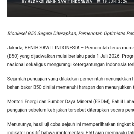
BY
REDAKSI BENIH SAWIT INDONESIA
19 JUNI 2026
Biodiesel B50 Segera Diterapkan, Pemerintah Optimistis Pe
Jakarta, BENIH SAWIT INDONESIA – Pemerintah terus memat
(B50) yang dijadwalkan mulai berlaku pada 1 Juli 2026. Prog
nasional sekaligus mengurangi ketergantungan Indonesia ter
Sejumlah pengujian yang dilakukan pemerintah menunjukkan 
bahan bakar B50 dinilai memenuhi harapan dan menunjukkan ti
Menteri Energi dan Sumber Daya Mineral (ESDM), Bahlil Lah
pengujian sebelum kebijakan tersebut diterapkan secara penu
Menurutnya, hasil uji coba sejauh ini memperlihatkan tingkat
indikator positif bahwa implementasi B50 siap memasuki ta