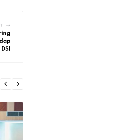
ST
ring
adap
 DSI