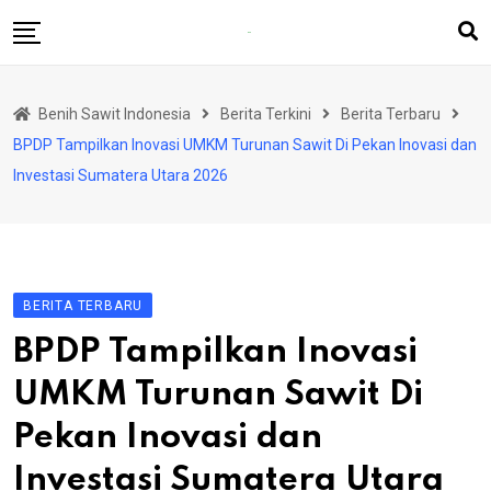
Skip
to
content
Beranda
Benih Sawit Indonesia
Berita Terkini
Berita Terbaru
Berita Terkini
BPDP Tampilkan Inovasi UMKM Turunan Sawit Di Pekan Inovasi dan
Rubrik
Investasi Sumatera Utara 2026
Produsen Benih
BERITA TERBARU
BPDP Tampilkan Inovasi
UMKM Turunan Sawit Di
Pekan Inovasi dan
Investasi Sumatera Utara