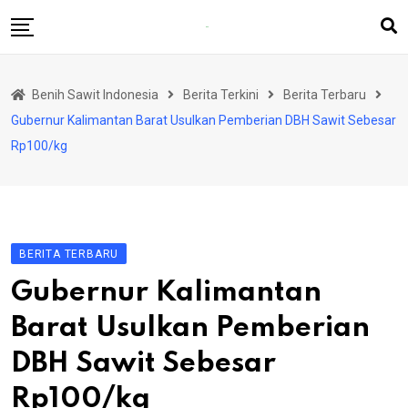
Skip
to
content
Beranda
Benih Sawit Indonesia
Berita Terkini
Berita Terbaru
Berita Terkini
Gubernur Kalimantan Barat Usulkan Pemberian DBH Sawit Sebesar
Rubrik
Rp100/kg
Produsen Benih
BERITA TERBARU
Gubernur Kalimantan
Barat Usulkan Pemberian
DBH Sawit Sebesar
Rp100/kg