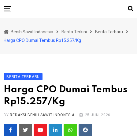
Skip
to
content
Beranda
Benih Sawit Indonesia
Berita Terkini
Berita Terbaru
Berita Terkini
Harga CPO Dumai Tembus Rp15.257/Kg
Rubrik
Produsen Benih
BERITA TERBARU
Harga CPO Dumai Tembus
Rp15.257/Kg
BY
REDAKSI BENIH SAWIT INDONESIA
25 JUNI 2026
Youtube
LinkedIn
Whatsapp
Reddit