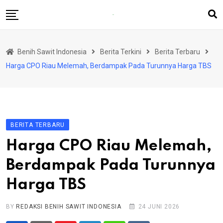
Skip
to
content
Beranda
Benih Sawit Indonesia
Berita Terkini
Berita Terbaru
Berita Terkini
Harga CPO Riau Melemah, Berdampak Pada Turunnya Harga TBS
Rubrik
Produsen Benih
BERITA TERBARU
Harga CPO Riau Melemah,
Berdampak Pada Turunnya
Harga TBS
BY
REDAKSI BENIH SAWIT INDONESIA
24 JUNI 2026