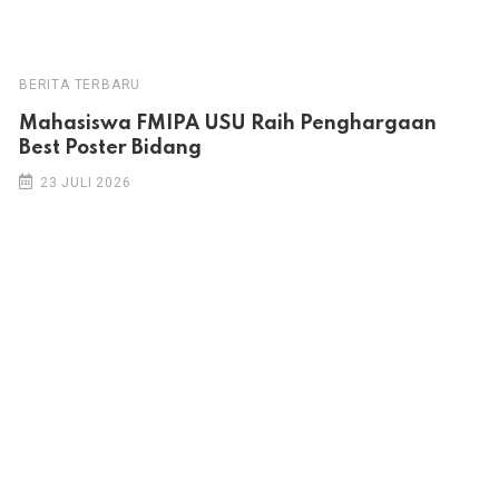
BERITA TERBARU
Mahasiswa FMIPA USU Raih Penghargaan
Best Poster Bidang
23 JULI 2026
Hak cipta © 2026 PT Multi Sarana Media. Hak cipta dilindungi
undang-undang.