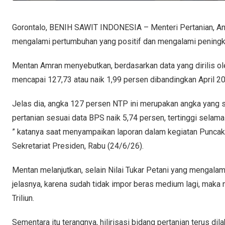
Gorontalo, BENIH SAWIT INDONESIA – Menteri Pertanian, And
mengalami pertumbuhan yang positif dan mengalami peningka
Mentan Amran menyebutkan, berdasarkan data yang dirilis ol
mencapai 127,73 atau naik 1,99 persen dibandingkan April 2
Jelas dia, angka 127 persen NTP ini merupakan angka yang s
pertanian sesuai data BPS naik 5,74 persen, tertinggi selama 
” katanya saat menyampaikan laporan dalam kegiatan Puncak
Sekretariat Presiden, Rabu (24/6/26).
Mentan melanjutkan, selain Nilai Tukar Petani yang mengalam
jelasnya, karena sudah tidak impor beras medium lagi, maka ni
Triliun.
Sementara itu terangnya, hilirisasi bidang pertanian terus dil