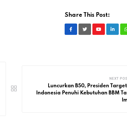
Share This Post:
Youtube
LinkedI
NEXT PO
Luncurkan B50, Presiden Targe
Indonesia Penuhi Kebutuhan BBM T
I