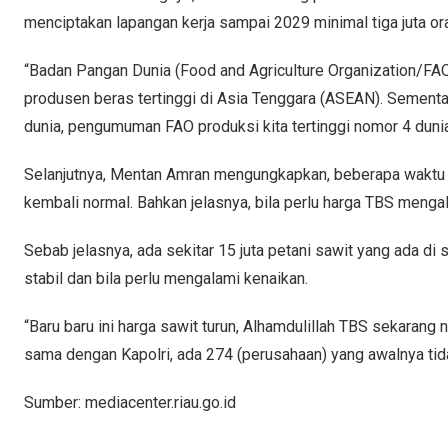
menciptakan lapangan kerja sampai 2029 minimal tiga juta or
“Badan Pangan Dunia (Food and Agriculture Organization/FAO
produsen beras tertinggi di Asia Tenggara (ASEAN). Sementar
dunia, pengumuman FAO produksi kita tertinggi nomor 4 dunia 
Selanjutnya, Mentan Amran mengungkapkan, beberapa waktu l
kembali normal. Bahkan jelasnya, bila perlu harga TBS meng
Sebab jelasnya, ada sekitar 15 juta petani sawit yang ada di 
stabil dan bila perlu mengalami kenaikan.
“Baru baru ini harga sawit turun, Alhamdulillah TBS sekarang
sama dengan Kapolri, ada 274 (perusahaan) yang awalnya tidak 
Sumber: mediacenter.riau.go.id