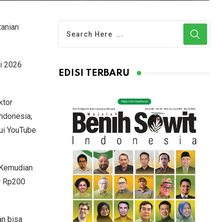
tanian
ei 2026
EDISI TERBARU
ktor
Indonesia,
ui YouTube
. Kemudian
ar Rp200
an bisa