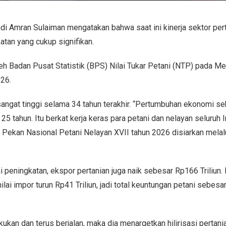
i Amran Sulaiman mengatakan bahwa saat ini kinerja sektor per
tan yang cukup signifikan.
eh Badan Pusat Statistik (BPS) Nilai Tukar Petani (NTP) pada M
026.
angat tinggi selama 34 tahun terakhir. “Pertumbuhan ekonomi se
25 tahun. Itu berkat kerja keras para petani dan nelayan seluruh 
 Pekan Nasional Petani Nelayan XVII tahun 2026 disiarkan melal
i peningkatan, ekspor pertanian juga naik sebesar Rp166 Triliun
lai impor turun Rp41 Triliun, jadi total keuntungan petani sebes
akukan dan terus berjalan, maka dia menargetkan hilirisasi pertani