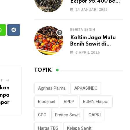
Ekspor 95.400 Benih
Sawit ke Peru
24 JANUARI 2026
BERITA BENIH
n
Whatsapp
Reddit
Kaltim Jaga Mutu
Benih Sawit di
Tengah Lonjakan
6 APRIL 2026
Permintaan
TOPIK
ST
tkan
Agrinas Palma
APKASINDO
anpa
Biodiesel
BPDP
BUMN Ekspor
mpor
CPO
Emiten Sawit
GAPKI
Harga TBS
Kelapa Sawit