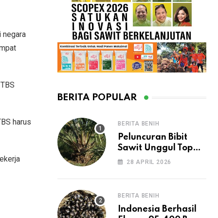
i negara
empat
a TBS
BERITA POPULAR
 TBS harus
BERITA BENIH
Peluncuran Bibit
Sawit Unggul Topaz
ekerja
oleh Asian Agri di
28 APRIL 2026
HASI 2026 Dorong
Peningkatan
Produksi CPO
BERITA BENIH
Nasional
Indonesia Berhasil