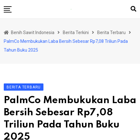
Skip
to
content
Beranda
Benih Sawit Indonesia
Berita Terkini
Berita Terbaru
Berita Terkini
PalmCo Membukukan Laba Bersih Sebesar Rp7,08 Triliun Pada
Rubrik
Tahun Buku 2025
Produsen Benih
BERITA TERBARU
PalmCo Membukukan Laba
Bersih Sebesar Rp7,08
Triliun Pada Tahun Buku
2025