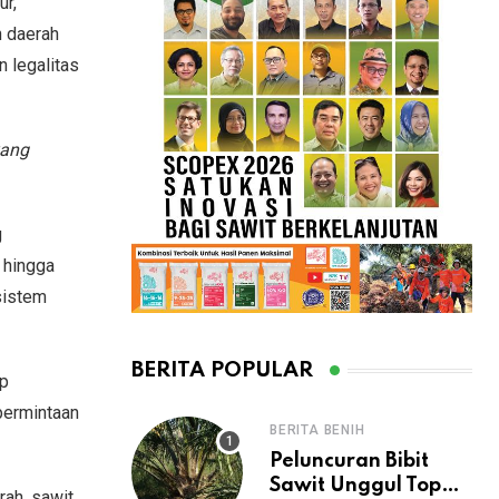
ur,
h daerah
 legalitas
yang
g
s hingga
sistem
BERITA POPULAR
ap
 permintaan
BERITA BENIH
Peluncuran Bibit
Sawit Unggul Topaz
rah, sawit