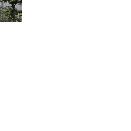
,
BERITA BENIH
BERITA TERBARU
PT. Bakti Tani Nusantara Andalkan Vari
Tani
6 JULI 2026