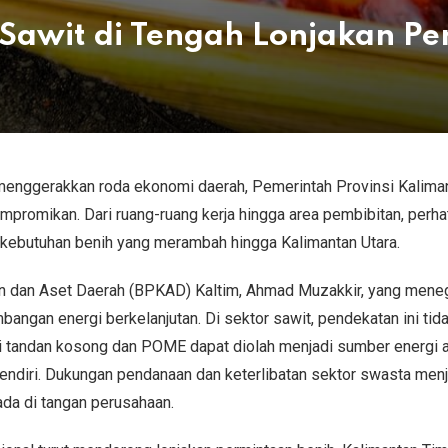
 Sawit di Tengah Lonjakan P
 menggerakkan roda ekonomi daerah, Pemerintah Provinsi Kalima
ompromikan. Dari ruang-ruang kerja hingga area pembibitan, perha
a kebutuhan benih yang merambah hingga Kalimantan Utara.
n dan Aset Daerah (BPKAD) Kaltim, Ahmad Muzakkir, yang men
ngan energi berkelanjutan. Di sektor sawit, pendekatan ini tid
ti tandan kosong dan POME dapat diolah menjadi sumber energi al
sendiri. Dukungan pendanaan dan keterlibatan sektor swasta menj
ada di tangan perusahaan.