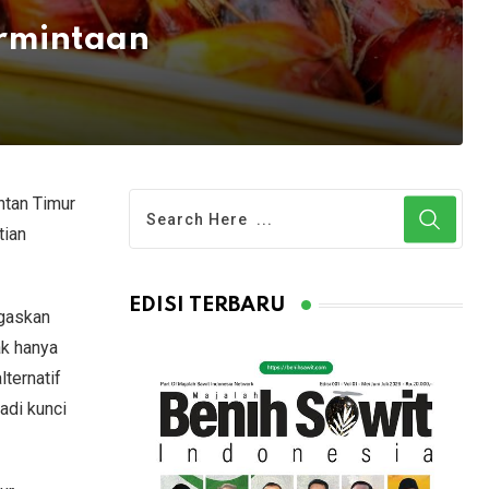
ermintaan
ntan Timur
tian
EDISI TERBARU
egaskan
ak hanya
ternatif
adi kunci