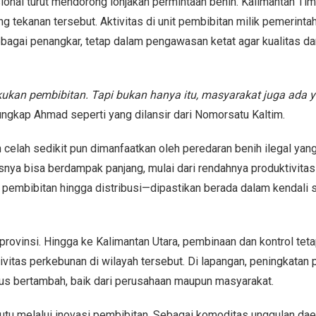
ional turut mendorong lonjakan permintaan benih. Kalimantan Tim
g tekanan tersebut. Aktivitas di unit pembibitan milik pemerinta
bagai penangkar, tetap dalam pengawasan ketat agar kualitas dan
ukan pembibitan. Tapi bukan hanya itu, masyarakat juga ada 
 ungkap Ahmad seperti yang dilansir dari Nomorsatu Kaltim.
n celah sedikit pun dimanfaatkan oleh peredaran benih ilegal yan
tasnya bisa berdampak panjang, mulai dari rendahnya produktivita
i pembibitan hingga distribusi—dipastikan berada dalam kendali 
ovinsi. Hingga ke Kalimantan Utara, pembinaan dan kontrol tet
ktivitas perkebunan di wilayah tersebut. Di lapangan, peningkatan
erus bertambah, baik dari perusahaan maupun masyarakat.
utu melalui inovasi pembibitan. Sebagai komoditas unggulan dae