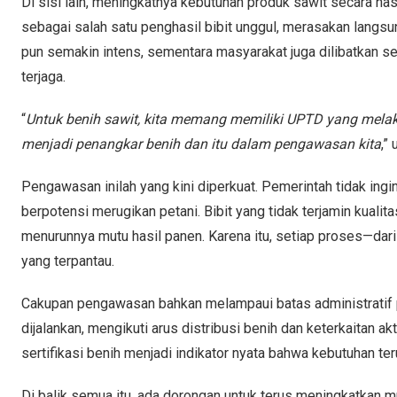
Di sisi lain, meningkatnya kebutuhan produk sawit secara nas
sebagai salah satu penghasil bibit unggul, merasakan langsun
pun semakin intens, sementara masyarakat juga dilibatkan se
terjaga.
“
Untuk benih sawit, kita memang memiliki UPTD yang melak
menjadi penangkar benih dan itu dalam pengawasan kita
,”
Pengawasan inilah yang kini diperkuat. Pemerintah tidak ingi
berpotensi merugikan petani. Bibit yang tidak terjamin kuali
menurunnya mutu hasil panen. Karena itu, setiap proses—dar
yang terpantau.
Cakupan pengawasan bahkan melampaui batas administratif pr
dijalankan, mengikuti arus distribusi benih dan keterkaitan a
sertifikasi benih menjadi indikator nyata bahwa kebutuhan t
Di balik semua itu, ada dorongan untuk terus meningkatkan m