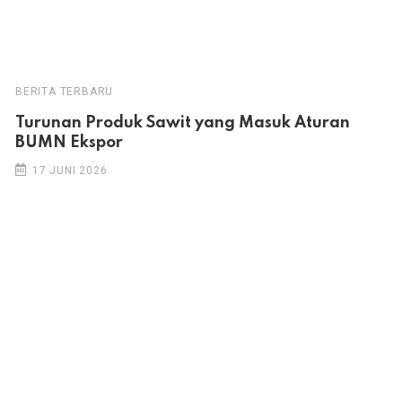
BERITA TERBARU
Turunan Produk Sawit yang Masuk Aturan
BUMN Ekspor
17 JUNI 2026
Hak cipta © 2026 PT Multi Sarana Media. Hak cipta dilindungi
undang-undang.