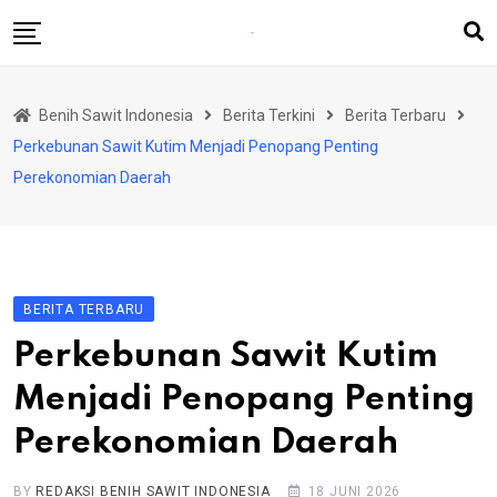
Skip
to
content
Beranda
Benih Sawit Indonesia
Berita Terkini
Berita Terbaru
Berita Terkini
Perkebunan Sawit Kutim Menjadi Penopang Penting
Rubrik
Perekonomian Daerah
Produsen Benih
BERITA TERBARU
Perkebunan Sawit Kutim
Menjadi Penopang Penting
Perekonomian Daerah
BY
REDAKSI BENIH SAWIT INDONESIA
18 JUNI 2026