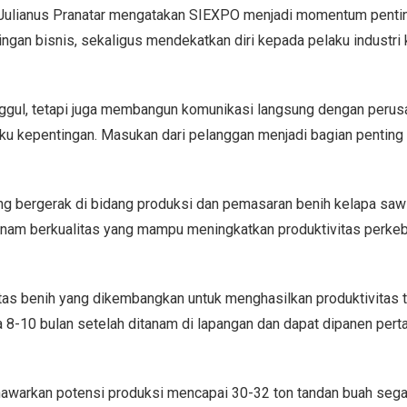
, Julianus Pranatar mengatakan SIEXPO menjadi momentum penti
gan bisnis, sekaligus mendekatkan diri kepada pelaku industri 
nggul, tetapi juga membangun komunikasi langsung dengan perus
gku kepentingan. Masukan dari pelanggan menjadi bagian penting
ng bergerak di bidang produksi dan pemasaran benih kelapa sawi
anam berkualitas yang mampu meningkatkan produktivitas perke
as benih yang dikembangkan untuk menghasilkan produktivitas t
a 8-10 bulan setelah ditanam di lapangan dan dapat dipanen pert
nawarkan potensi produksi mencapai 30-32 ton tandan buah sega