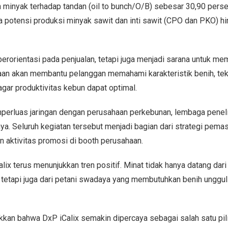
n minyak terhadap tandan (oil to bunch/O/B) sebesar 30,90 persen
ta potensi produksi minyak sawit dan inti sawit (CPO dan PKO) h
erorientasi pada penjualan, tetapi juga menjadi sarana untuk me
aan akan membantu pelanggan memahami karakteristik benih, tek
agar produktivitas kebun dapat optimal.
erluas jaringan dengan perusahaan perkebunan, lembaga peneli
innya. Seluruh kegiatan tersebut menjadi bagian dari strategi pema
n aktivitas promosi di booth perusahaan.
x terus menunjukkan tren positif. Minat tidak hanya datang dari
, tetapi juga dari petani swadaya yang membutuhkan benih unggu
kan bahwa DxP iCalix semakin dipercaya sebagai salah satu pil