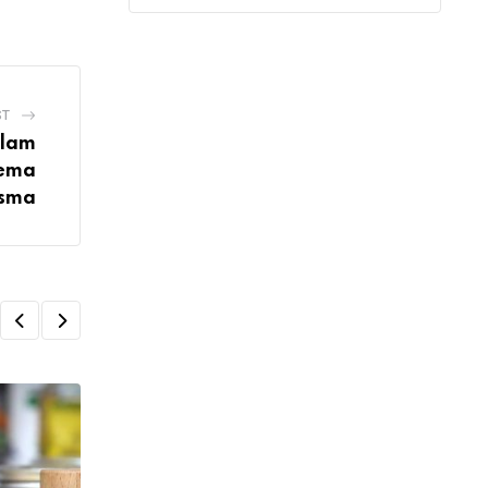
ST
alam
kema
asma