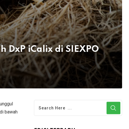
h DxP iCalix di SIEXPO
unggul
 di bawah