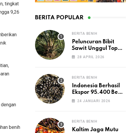
, tingkat
ingga 9,26
BERITA POPULAR
BERITA BENIH
mberikan
Peluncuran Bibit
nik
Sawit Unggul Topaz
oleh Asian Agri di
28 APRIL 2026
HASI 2026 Dorong
tian,
Peningkatan
saran
Produksi CPO
BERITA BENIH
Nasional
Indonesia Berhasil
Ekspor 95.400 Benih
Sawit ke Peru
24 JANUARI 2026
l dengan
BERITA BENIH
ihan benih
Kaltim Jaga Mutu