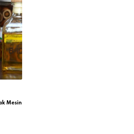
BERITA TERBARU
ak Mesin
Menteri ESDM Ungkap Setelah B50, Pre
Berikan Instruksi
10 JULI 2026