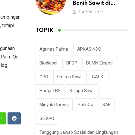
Benih Sawit di
Tengah Lonjakan
6 APRIL 2026
Permintaan
ndampingan
 tetapi
TOPIK
ggunaan
Agrinas Palma
APKASINDO
 Palm Oil
Biodiesel
BPDP
BUMN Ekspor
alog
CPO
Emiten Sawit
GAPKI
Harga TBS
Kelapa Sawit
Minyak Goreng
PalmCo
SAF
SIEXPO
n
Whatsapp
Reddit
Tanggung Jawab Sosial dan Lingkungan