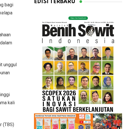
EDISI TERBARU
ng bagi
kelapa
ahaan
 dalam
t unggul
bunan
inggi
ama kali
r (TBS)