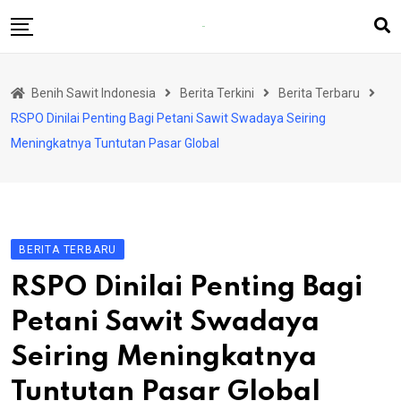
Skip
to
content
Beranda
Benih Sawit Indonesia
Berita Terkini
Berita Terbaru
Berita Terkini
RSPO Dinilai Penting Bagi Petani Sawit Swadaya Seiring
Rubrik
Meningkatnya Tuntutan Pasar Global
Produsen Benih
BERITA TERBARU
RSPO Dinilai Penting Bagi
Petani Sawit Swadaya
Seiring Meningkatnya
Tuntutan Pasar Global