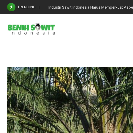
Skip
TRENDING
Industri Sawit Indonesia Harus Memperkuat Aspe
to
content