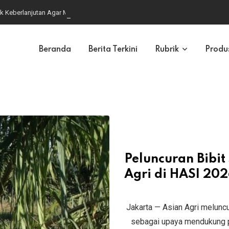
k Keberlanjutan Agar Mampu Bersaing di Pasar Global
Beranda
Berita Terkini
Rubrik
Produ
Peluncuran Bibit
Agri di HASI 20
Jakarta — Asian Agri melunc
sebagai upaya mendukung pe