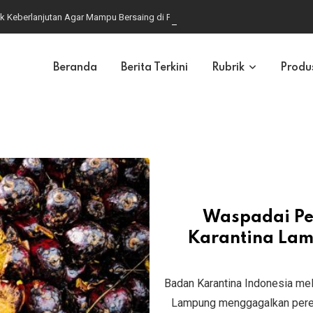
k Keberlanjutan Agar Mampu Bersaing di Pasar Global
Beranda
Berita Terkini
Rubrik
Produ
Waspadai Per
Karantina Lam
Badan Karantina Indonesia mel
Lampung menggagalkan pereda