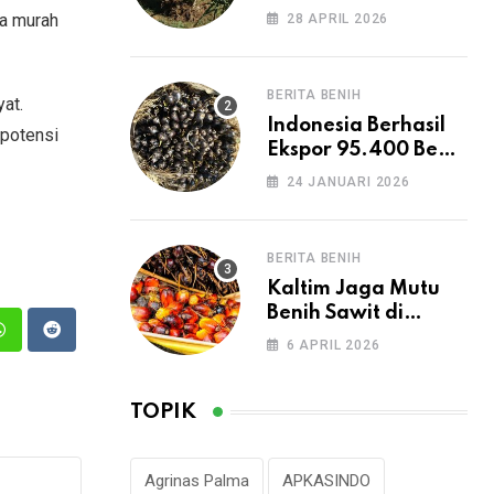
oleh Asian Agri di
ga murah
28 APRIL 2026
HASI 2026 Dorong
Peningkatan
Produksi CPO
BERITA BENIH
at.
Nasional
Indonesia Berhasil
 potensi
Ekspor 95.400 Benih
Sawit ke Peru
24 JANUARI 2026
BERITA BENIH
Kaltim Jaga Mutu
Benih Sawit di
Tengah Lonjakan
n
Whatsapp
Reddit
6 APRIL 2026
Permintaan
TOPIK
Agrinas Palma
APKASINDO