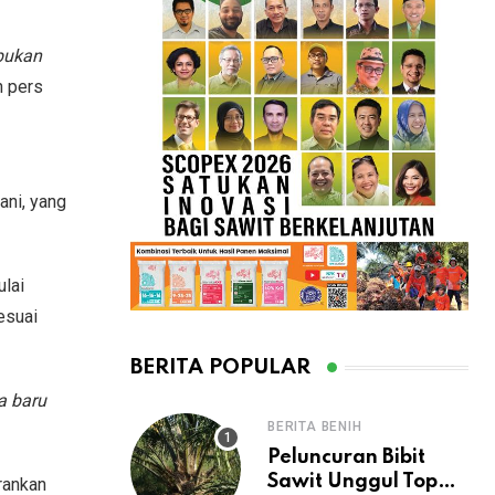
 bukan
n pers
ani, yang
lai
esuai
BERITA POPULAR
a baru
BERITA BENIH
Peluncuran Bibit
Sawit Unggul Topaz
rankan