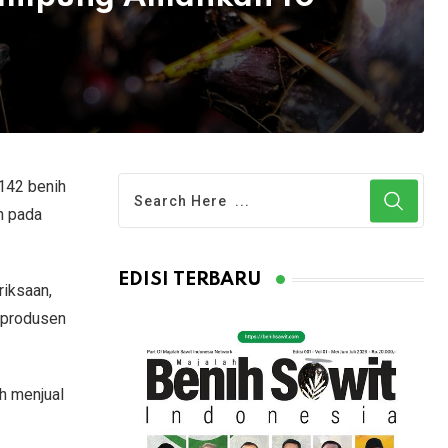
142 benih
n pada
EDISI TERBARU
riksaan,
a produsen
h menjual