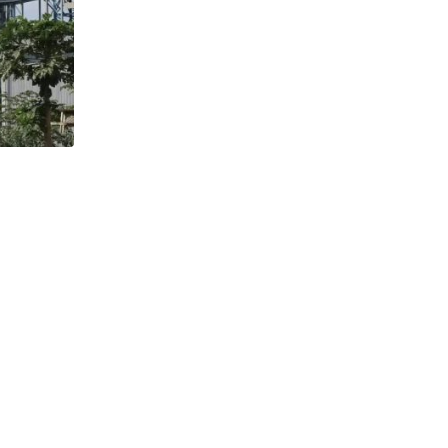
BERITA BENIH
Kemendag dan Satgas Pangan Intensif
Pengawasan di Lapangan,Pastikan
22 JUNI 2026