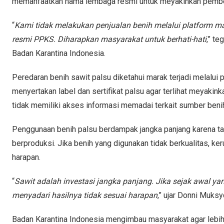
memanfaatkan nama lembaga resmi untuk meyakinkan pembe
“
Kami tidak melakukan penjualan benih melalui platform ma
resmi PPKS. Diharapkan masyarakat untuk berhati-hati
,” te
Badan Karantina Indonesia.
Peredaran benih sawit palsu diketahui marak terjadi melalui 
menyertakan label dan sertifikat palsu agar terlihat meyakink
tidak memiliki akses informasi memadai terkait sumber benih
Penggunaan benih palsu berdampak jangka panjang karena ta
berproduksi. Jika benih yang digunakan tidak berkualitas, k
harapan.
“
Sawit adalah investasi jangka panjang. Jika sejak awal y
menyadari hasilnya tidak sesuai harapan
,” ujar Donni Muks
Badan Karantina Indonesia mengimbau masyarakat agar lebih