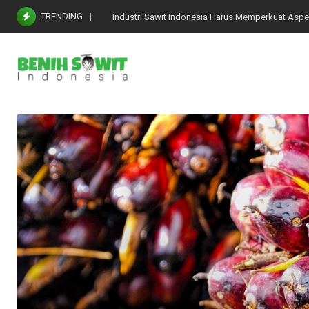
Skip
TRENDING
Industri Sawit Indonesia Harus Memperkuat Aspe
to
content