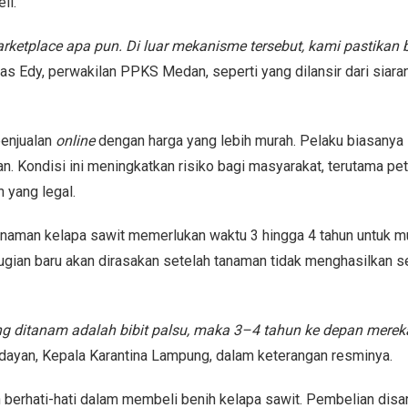
li.
rketplace apa pun. Di luar mekanisme tersebut, kami pastikan
gas Edy, perwakilan PPKS Medan, seperti yang dilansir dari siara
penjualan
online
dengan harga yang lebih murah. Pelaku biasanya
an. Kondisi ini meningkatkan risiko bagi masyarakat, terutama pet
 yang legal.
naman kelapa sawit memerlukan waktu 3 hingga 4 tahun untuk mu
erugian baru akan dirasakan setelah tanaman tidak menghasilkan s
ang ditanam adalah bibit palsu, maka 3–4 tahun ke depan merek
ydayan, Kepala Karantina Lampung, dalam keterangan resminya.
 berhati-hati dalam membeli benih kelapa sawit. Pembelian disa