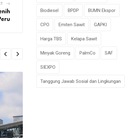
ST
Biodiesel
BPDP
BUMN Ekspor
enih
Peru
CPO
Emiten Sawit
GAPKI
Harga TBS
Kelapa Sawit
Minyak Goreng
PalmCo
SAF
SIEXPO
Tanggung Jawab Sosial dan Lingkungan