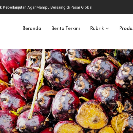
k Keberlanjutan Agar Mampu Bersaing di Pasar Global
Beranda
Berita Terkini
Rubrik
Produ